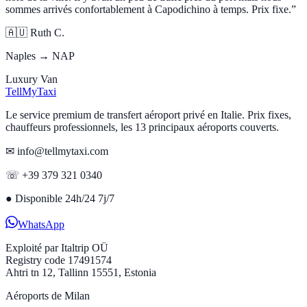
sommes arrivés confortablement à Capodichino à temps. Prix fixe.
”
🇦🇺
Ruth C.
Naples → NAP
Luxury Van
Tell
MyTaxi
Le service premium de transfert aéroport privé en Italie. Prix fixes,
chauffeurs professionnels, les 13 principaux aéroports couverts.
✉ info@tellmytaxi.com
☏ +39 379 321 0340
●
Disponible 24h/24 7j/7
WhatsApp
Exploité par
Italtrip OÜ
Registry code 17491574
Ahtri tn 12, Tallinn 15551, Estonia
Aéroports de Milan