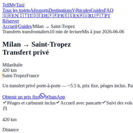
Tell
MyTaxi
Tous les trajets
Aéroports
Destinations
Véhicules
Guides
FAQ
🇬🇧
EN
🇮🇹
IT
🇩🇪
DE
🇫🇷
FR
🇪🇸
ES
🇷🇺
RU
🇵🇹
PT
Réserver
Accueil
/
Guides
/
Milan
→
Saint-Tropez
Transferts transfrontaliers
10
min de lecture
Mis à jour
2026-06-06
Milan → Saint-Tropez
Transfert privé
Milan
Italie
420 km
Saint-Tropez
France
Un transfert privé porte-à-porte — ~5.5 h, prix fixe, péages inclus. Pa
Obtenir un prix fixe
WhatsApp
Péages et carburant inclus
Accueil avec pancarte
Suivi des vols
420 km
Distance