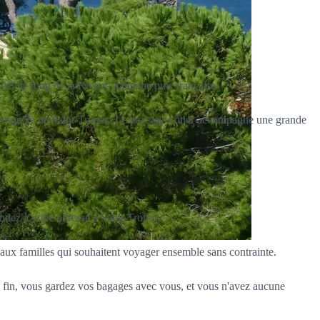
8, le long de la Riviera italienne puis française.
a presqu'île de Saint-Tropez. Le paysage côtier accompagne une grande
endez à votre adresse à Saint-Tropez.
 aux familles qui souhaitent voyager ensemble sans contrainte.
la fin, vous gardez vos bagages avec vous, et vous n'avez aucune