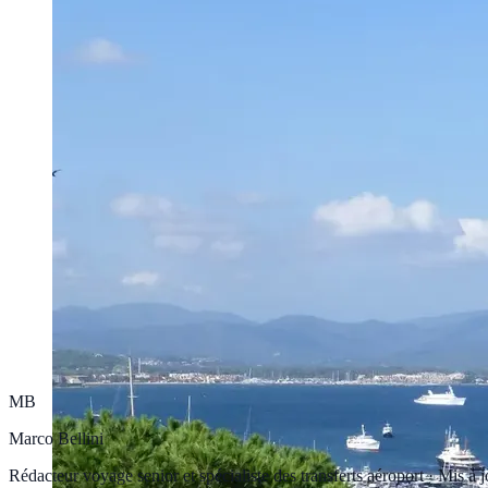
MB
Marco Bellini
Rédacteur voyage senior et spécialiste des transferts aéroport
·
Mis à j