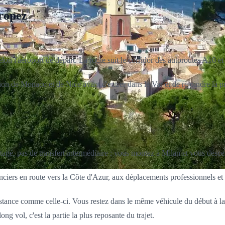
Tropez
on l'aéroport de départ. La route suit le corridor des autoroutes A10 et A
égion de Monaco et de Nice avant d'entrer dans le Var et de rejoindre l
rtagé, pas de transfert intermédiaire : vous montez à Milan et vous desc
nciers en route vers la Côte d'Azur, aux déplacements professionnels et
 distance comme celle-ci. Vous restez dans le même véhicule du début à 
g vol, c'est la partie la plus reposante du trajet.