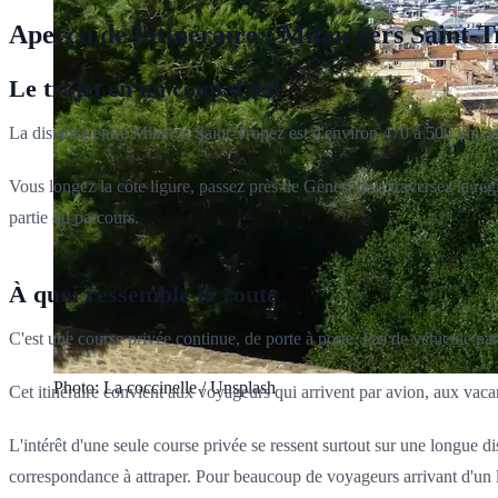
Aperçu de l'itinéraire : Milan vers Saint-
Le trajet en un coup d'œil
La distance entre Milan et Saint-Tropez est d'environ 470 à 500 km, sel
Vous longez la côte ligure, passez près de Gênes, puis traversez la r
partie du parcours.
À quoi ressemble la route
C'est une course privée continue, de porte à porte. Pas de véhicule pa
Photo: La coccinelle / Unsplash
Cet itinéraire convient aux voyageurs qui arrivent par avion, aux vaca
L'intérêt d'une seule course privée se ressent surtout sur une longue
correspondance à attraper. Pour beaucoup de voyageurs arrivant d'un lon