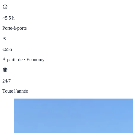
~5.5 h
Porte-à-porte
€656
À partir de · Economy
24/7
Toute l’année