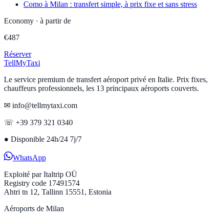
Como à Milan : transfert simple, à prix fixe et sans stress
Economy
·
à partir de
€
487
Réserver
Tell
MyTaxi
Le service premium de transfert aéroport privé en Italie. Prix fixes,
chauffeurs professionnels, les 13 principaux aéroports couverts.
✉ info@tellmytaxi.com
☏ +39 379 321 0340
●
Disponible 24h/24 7j/7
WhatsApp
Exploité par
Italtrip OÜ
Registry code 17491574
Ahtri tn 12, Tallinn 15551, Estonia
Aéroports de Milan