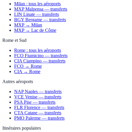
Milan : tous les aéroports
MXP Malpensa — transferts
LIN Linate — transferts
BGY Bergame — transferts
MXP → Milan
MXP → Lac de Côme
Rome et Sud
Rome : tous les aéroports
FCO Fiumicino — transferts
CIA Ciampino — transferts
FCO → Rome
CIA → Rome
Autres aéroports
NAP Naples — transferts
VCE Venise — transferts
PSA Pise — transferts
FLR Florence — transferts
CTA Catane — transferts
PMO Palerme — transferts
Itinéraires populaires