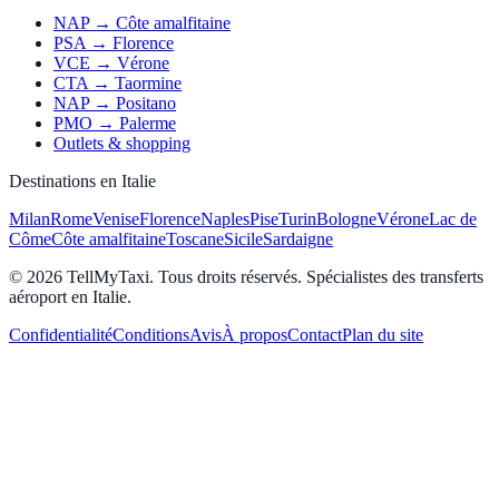
NAP → Côte amalfitaine
PSA → Florence
VCE → Vérone
CTA → Taormine
NAP → Positano
PMO → Palerme
Outlets & shopping
Destinations en Italie
Milan
Rome
Venise
Florence
Naples
Pise
Turin
Bologne
Vérone
Lac de
Côme
Côte amalfitaine
Toscane
Sicile
Sardaigne
© 2026 TellMyTaxi.
Tous droits réservés. Spécialistes des transferts
aéroport en Italie.
Confidentialité
Conditions
Avis
À propos
Contact
Plan du site