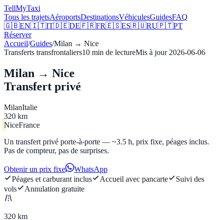
Tell
MyTaxi
Tous les trajets
Aéroports
Destinations
Véhicules
Guides
FAQ
🇬🇧
EN
🇮🇹
IT
🇩🇪
DE
🇫🇷
FR
🇪🇸
ES
🇷🇺
RU
🇵🇹
PT
Réserver
Accueil
/
Guides
/
Milan
→
Nice
Transferts transfrontaliers
10
min de lecture
Mis à jour
2026-06-06
Milan → Nice
Transfert privé
Milan
Italie
320 km
Nice
France
Un transfert privé porte-à-porte — ~3.5 h, prix fixe, péages inclus.
Pas de compteur, pas de surprises.
Obtenir un prix fixe
WhatsApp
Péages et carburant inclus
Accueil avec pancarte
Suivi des
vols
Annulation gratuite
320 km