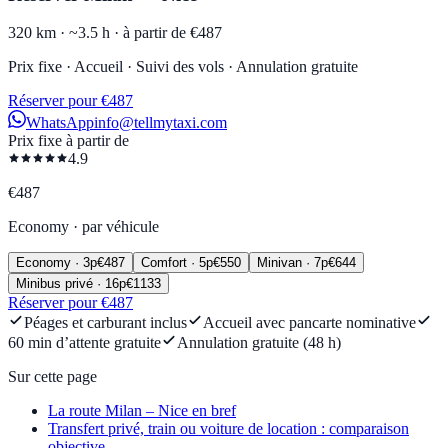
320 km ·
~3.5 h ·
à partir de €487
Prix fixe · Accueil · Suivi des vols · Annulation gratuite
Réserver pour €487
WhatsApp
info@tellmytaxi.com
Prix fixe à partir de
4.9
€
487
Economy
·
par véhicule
Economy
·
3
p
€
487
Comfort
·
5
p
€
550
Minivan
·
7
p
€
644
Minibus privé
·
16
p
€
1133
Réserver pour €487
Péages et carburant inclus
Accueil avec pancarte nominative
60 min d’attente gratuite
Annulation gratuite (48 h)
Sur cette page
La route Milan – Nice en bref
Transfert privé, train ou voiture de location : comparaison
objective