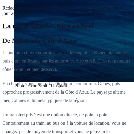
Rédacteur voyage senior et spécialiste des transferts aéroport
·
Mis à
jour
2026-06-06
La route Milan – Nice en bref
De Milan à la Côte d'Azur
L'itinéraire couvre environ
300 km
le long de la Riviera italienne,
puis entre en France par les autoroutes A10 et A8. C'est un parcours
côtier connu et bien desservi.
En chemin, vous longez la côte ligure, contournez Gênes, puis
Photo: Arno Smit / Unsplash
approchez progressivement de la Côte d'Azur. Le paysage alterne
mer, collines et tunnels typiques de la région.
Un transfert privé est une option directe, de point à point.
Contrairement au train, au bus ou à la voiture de location, vous ne
changez pas de moyen de transport et vous ne gérez ni les