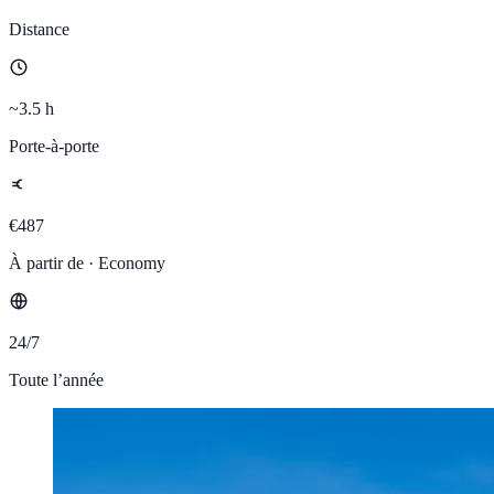
Distance
~3.5 h
Porte-à-porte
€487
À partir de · Economy
24/7
Toute l’année