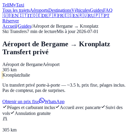
Tell
MyTaxi
Tous les trajets
Aéroports
Destinations
Véhicules
Guides
FAQ
🇬🇧
EN
🇮🇹
IT
🇩🇪
DE
🇫🇷
FR
🇪🇸
ES
🇷🇺
RU
🇵🇹
PT
Réserver
Accueil
/
Guides
/
Aéroport de Bergame
→
Kronplatz
Ski Transfers
7
min de lecture
Mis à jour
2026-07-01
Aéroport de Bergame → Kronplatz
Transfert privé
Aéroport de Bergame
Aéroport
305 km
Kronplatz
Italie
Un transfert privé porte-à-porte — ~3.5 h, prix fixe, péages inclus.
Pas de compteur, pas de surprises.
Obtenir un prix fixe
WhatsApp
Péages et carburant inclus
Accueil avec pancarte
Suivi des
vols
Annulation gratuite
305 km