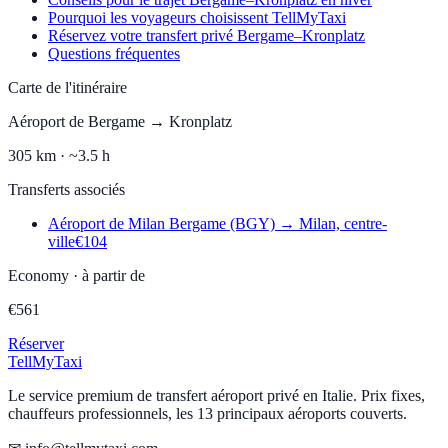
Pourquoi les voyageurs choisissent TellMyTaxi
Réservez votre transfert privé Bergame–Kronplatz
Questions fréquentes
Carte de l'itinéraire
Aéroport de Bergame
→
Kronplatz
305
km ·
~3.5 h
Transferts associés
Aéroport de Milan Bergame (BGY)
→
Milan, centre-
ville
€
104
Economy
·
à partir de
€
561
Réserver
Tell
MyTaxi
Le service premium de transfert aéroport privé en Italie. Prix fixes,
chauffeurs professionnels, les 13 principaux aéroports couverts.