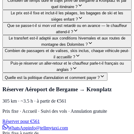
Combien de temps dure le trajet privé de Bergame à Kronplatz et par
quel itinéraire ?
Le prix est-il fixe et inclut-il les péages, les bagages de ski et les
sièges enfant ?
Que se passe-t-il si mon vol est retardé ou en avance — le chauffeur
attend-il ?
Le transfert est-il adapté aux conditions hivernales et aux routes de
montagne des Dolomites ?
Combien de passagers et de valises, skis inclus, chaque véhicule peut-
il accueillir ?
Puis-je réserver un aller-retour et le chauffeur parle-t-il français ou
anglais ?
Quelle est la politique d'annulation et comment payer ?
Réserver Aéroport de Bergame → Kronplatz
305 km ·
~3.5 h ·
à partir de €561
Prix fixe · Accueil · Suivi des vols · Annulation gratuite
Réserver pour €561
WhatsApp
info@tellmytaxi.com
Prix fixe à partir de