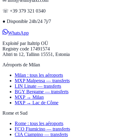
✉ info@tellmytaxi.com
☏ +39 379 321 0340
●
Disponible 24h/24 7j/7
WhatsApp
Exploité par
Italtrip OÜ
Registry code 17491574
Ahtri tn 12, Tallinn 15551, Estonia
Aéroports de Milan
Milan : tous les aéroports
MXP Malpensa — transferts
LIN Linate — transferts
BGY Bergame — transferts
MXP → Milan
MXP → Lac de Côme
Rome et Sud
Rome : tous les aéroports
FCO Fiumicino — transferts
CIA Ciampino — transferts