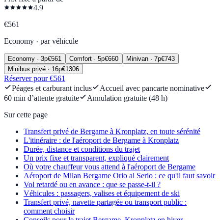
4.9
€
561
Economy
·
par véhicule
Economy
·
3
p
€
561
Comfort
·
5
p
€
660
Minivan
·
7
p
€
743
Minibus privé
·
16
p
€
1306
Réserver pour €561
Péages et carburant inclus
Accueil avec pancarte nominative
60 min d’attente gratuite
Annulation gratuite (48 h)
Sur cette page
Transfert privé de Bergame à Kronplatz, en toute sérénité
L'itinéraire : de l'aéroport de Bergame à Kronplatz
Durée, distance et conditions du trajet
Un prix fixe et transparent, expliqué clairement
Où votre chauffeur vous attend à l'aéroport de Bergame
Aéroport de Milan Bergame Orio al Serio : ce qu'il faut savoir
Vol retardé ou en avance : que se passe-t-il ?
Véhicules : passagers, valises et équipement de ski
Transfert privé, navette partagée ou transport public :
comment choisir
Conseils pour le trajet Bergame–Kronplatz en hiver