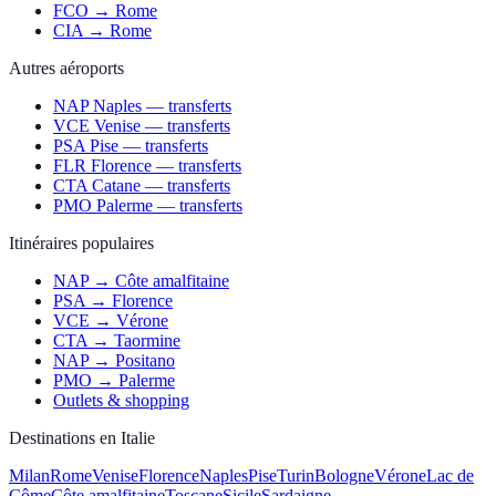
FCO → Rome
CIA → Rome
Autres aéroports
NAP Naples — transferts
VCE Venise — transferts
PSA Pise — transferts
FLR Florence — transferts
CTA Catane — transferts
PMO Palerme — transferts
Itinéraires populaires
NAP → Côte amalfitaine
PSA → Florence
VCE → Vérone
CTA → Taormine
NAP → Positano
PMO → Palerme
Outlets & shopping
Destinations en Italie
Milan
Rome
Venise
Florence
Naples
Pise
Turin
Bologne
Vérone
Lac de
Côme
Côte amalfitaine
Toscane
Sicile
Sardaigne