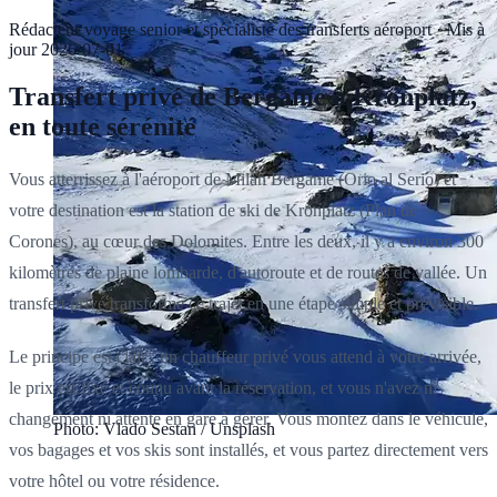
Rédacteur voyage senior et spécialiste des transferts aéroport
·
Mis à
jour
2026-07-01
Transfert privé de Bergame à Kronplatz,
en toute sérénité
Vous atterrissez à l'aéroport de Milan Bergame (Orio al Serio) et
votre destination est la station de ski de Kronplatz (Plan de
Corones), au cœur des Dolomites. Entre les deux, il y a environ 300
kilomètres de plaine lombarde, d'autoroute et de routes de vallée. Un
transfert privé transforme ce trajet en une étape simple et prévisible.
Le principe est clair : un chauffeur privé vous attend à votre arrivée,
le prix est fixé et connu avant la réservation, et vous n'avez ni
changement ni attente en gare à gérer. Vous montez dans le véhicule,
Photo: Vlado Sestan / Unsplash
vos bagages et vos skis sont installés, et vous partez directement vers
votre hôtel ou votre résidence.