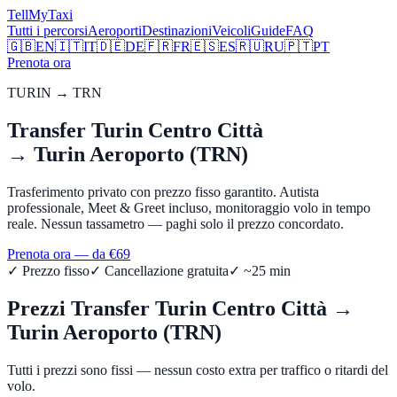
Tell
MyTaxi
Tutti i percorsi
Aeroporti
Destinazioni
Veicoli
Guide
FAQ
🇬🇧
EN
🇮🇹
IT
🇩🇪
DE
🇫🇷
FR
🇪🇸
ES
🇷🇺
RU
🇵🇹
PT
Prenota ora
TURIN
→
TRN
Transfer
Turin Centro Città
→
Turin Aeroporto (TRN)
Trasferimento privato con prezzo fisso garantito. Autista
professionale, Meet & Greet incluso, monitoraggio volo in tempo
reale. Nessun tassametro — paghi solo il prezzo concordato.
Prenota ora — da €
69
✓ Prezzo fisso
✓ Cancellazione gratuita
✓ ~
25
min
Prezzi Transfer
Turin Centro Città
→
Turin Aeroporto (TRN)
Tutti i prezzi sono fissi — nessun costo extra per traffico o ritardi del
volo.