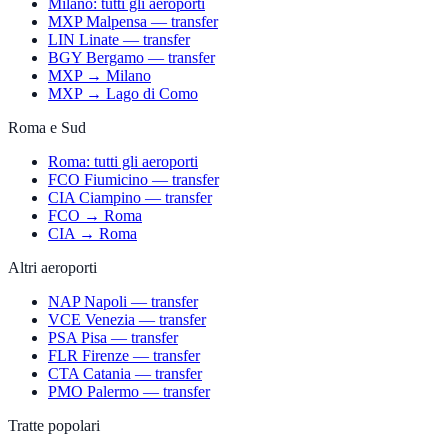
Milano: tutti gli aeroporti
MXP Malpensa — transfer
LIN Linate — transfer
BGY Bergamo — transfer
MXP → Milano
MXP → Lago di Como
Roma e Sud
Roma: tutti gli aeroporti
FCO Fiumicino — transfer
CIA Ciampino — transfer
FCO → Roma
CIA → Roma
Altri aeroporti
NAP Napoli — transfer
VCE Venezia — transfer
PSA Pisa — transfer
FLR Firenze — transfer
CTA Catania — transfer
PMO Palermo — transfer
Tratte popolari