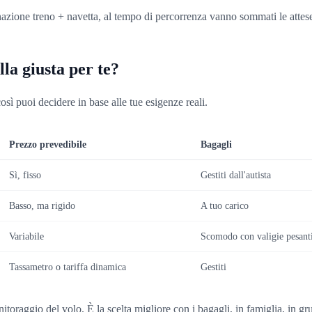
nazione treno + navetta, al tempo di percorrenza vanno sommati le attese, 
lla giusta per te?
osì puoi decidere in base alle tue esigenze reali.
Prezzo prevedibile
Bagagli
Sì, fisso
Gestiti dall'autista
Basso, ma rigido
A tuo carico
Variabile
Scomodo con valigie pesant
Tassametro o tariffa dinamica
Gestiti
itoraggio del volo. È la scelta migliore con i bagagli, in famiglia, in gru