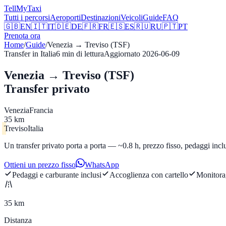
Tell
MyTaxi
Tutti i percorsi
Aeroporti
Destinazioni
Veicoli
Guide
FAQ
🇬🇧
EN
🇮🇹
IT
🇩🇪
DE
🇫🇷
FR
🇪🇸
ES
🇷🇺
RU
🇵🇹
PT
Prenota ora
Home
/
Guide
/
Venezia
→
Treviso (TSF)
Transfer in Italia
6
min di lettura
Aggiornato
2026-06-09
Venezia → Treviso (TSF)
Transfer privato
Venezia
Francia
35 km
Treviso
Italia
Un transfer privato porta a porta — ~0.8 h, prezzo fisso, pedaggi incl
Ottieni un prezzo fisso
WhatsApp
Pedaggi e carburante inclusi
Accoglienza con cartello
Monitora
35 km
Distanza