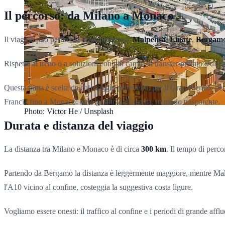
Il percorso: da Milano a Monaco
Il viaggio può partire da dove preferisci:
Malpensa
,
Linate
,
Bergamo 
Rispetto al treno o a soluzioni con più cambi, il transfer privato è dir
Questa tratta è scelta da chi viaggia per eventi, per il Gran Premio, per l
Francia fino a Monaco: tutto gestito dall'autista, in modo trasparente.
Photo: Victor He / Unsplash
Durata e distanza del viaggio
La distanza tra Milano e Monaco è di circa
300 km
. Il tempo di perco
Partendo da Bergamo la distanza è leggermente maggiore, mentre Malpens
l'A10 vicino al confine, costeggia la suggestiva costa ligure.
Vogliamo essere onesti: il traffico al confine e i periodi di grande aff