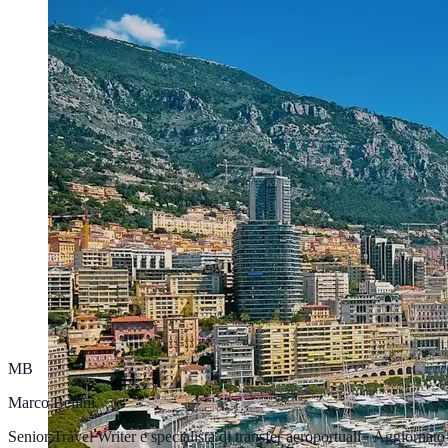
MB
Marco Bellini
Senior Travel Writer e specialista di transfer aeroportuali
·
Aggiornato