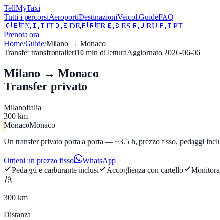
Tell
MyTaxi
Tutti i percorsi
Aeroporti
Destinazioni
Veicoli
Guide
FAQ
🇬🇧
EN
🇮🇹
IT
🇩🇪
DE
🇫🇷
FR
🇪🇸
ES
🇷🇺
RU
🇵🇹
PT
Prenota ora
Home
/
Guide
/
Milano
→
Monaco
Transfer transfrontalieri
10
min di lettura
Aggiornato
2026-06-06
Milano → Monaco
Transfer privato
Milano
Italia
300 km
Monaco
Monaco
Un transfer privato porta a porta — ~3.5 h, prezzo fisso, pedaggi incl
Ottieni un prezzo fisso
WhatsApp
Pedaggi e carburante inclusi
Accoglienza con cartello
Monitora
300 km
Distanza