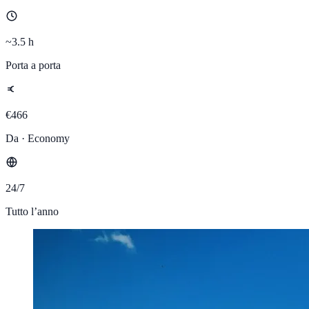
~3.5 h
Porta a porta
€466
Da · Economy
24/7
Tutto l’anno