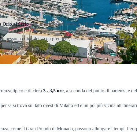
Orio al Serio
o un indirizzo nel centro di Milano. La destinazione è
etto: nessuna coincidenza da prendere, nessuna valigia da trascinare in st
avoro, per vacanza o per raggiungere il porto e gli arrivi in yacht. Va rico
rrenza tipico è di circa
3 - 3,5 ore
, a seconda del punto di partenza e del 
a si trova sul lato ovest di Milano ed è un po' più vicina all'itinerar
luenza, come il Gran Premio di Monaco, possono allungare i tempi. Per ques