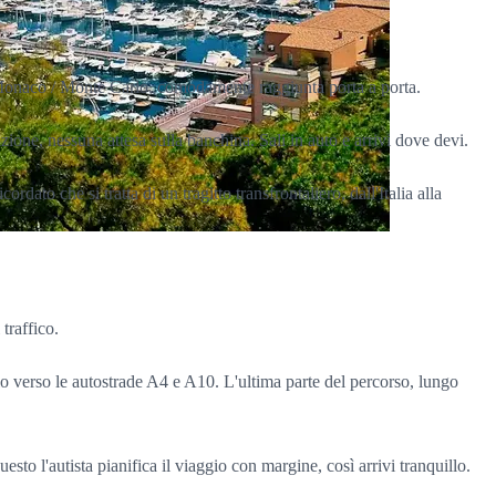
 Monaco / Monte Carlo, comodamente raggiunta porta a porta.
azione, nessuna attesa sulla banchina. Sali in auto e arrivi dove devi.
rdato che si tratta di un tragitto transfrontaliero, dall'Italia alla
traffico.
io verso le autostrade A4 e A10. L'ultima parte del percorso, lungo
to l'autista pianifica il viaggio con margine, così arrivi tranquillo.