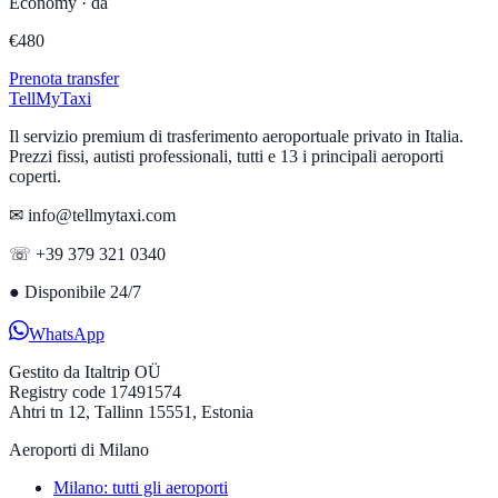
Economy
·
da
€
480
Prenota transfer
Tell
MyTaxi
Il servizio premium di trasferimento aeroportuale privato in Italia.
Prezzi fissi, autisti professionali, tutti e 13 i principali aeroporti
coperti.
✉ info@tellmytaxi.com
☏ +39 379 321 0340
●
Disponibile 24/7
WhatsApp
Gestito da
Italtrip OÜ
Registry code 17491574
Ahtri tn 12, Tallinn 15551, Estonia
Aeroporti di Milano
Milano: tutti gli aeroporti