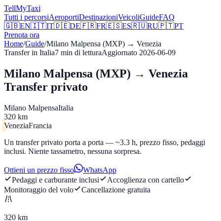
Tell
MyTaxi
Tutti i percorsi
Aeroporti
Destinazioni
Veicoli
Guide
FAQ
🇬🇧
EN
🇮🇹
IT
🇩🇪
DE
🇫🇷
FR
🇪🇸
ES
🇷🇺
RU
🇵🇹
PT
Prenota ora
Home
/
Guide
/
Milano Malpensa (MXP)
→
Venezia
Transfer in Italia
7
min di lettura
Aggiornato
2026-06-09
Milano Malpensa (MXP) → Venezia
Transfer privato
Milano Malpensa
Italia
320 km
Venezia
Francia
Un transfer privato porta a porta — ~3.3 h, prezzo fisso, pedaggi
inclusi. Niente tassametro, nessuna sorpresa.
Ottieni un prezzo fisso
WhatsApp
Pedaggi e carburante inclusi
Accoglienza con cartello
Monitoraggio del volo
Cancellazione gratuita
320 km