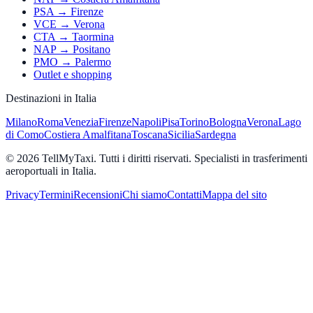
PSA → Firenze
VCE → Verona
CTA → Taormina
NAP → Positano
PMO → Palermo
Outlet e shopping
Destinazioni in Italia
Milano
Roma
Venezia
Firenze
Napoli
Pisa
Torino
Bologna
Verona
Lago
di Como
Costiera Amalfitana
Toscana
Sicilia
Sardegna
© 2026 TellMyTaxi.
Tutti i diritti riservati. Specialisti in trasferimenti
aeroportuali in Italia.
Privacy
Termini
Recensioni
Chi siamo
Contatti
Mappa del sito