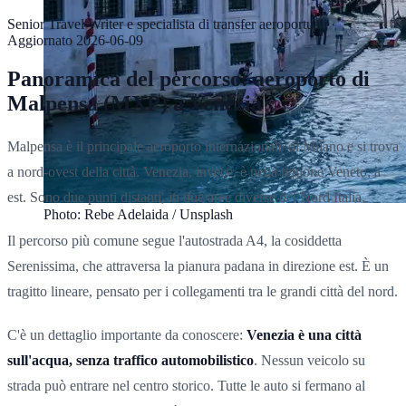
Senior Travel Writer e specialista di transfer aeroportuali
·
Aggiornato
2026-06-09
Panoramica del percorso: aeroporto di
Malpensa (MXP) a Venezia
Malpensa è il principale aeroporto internazionale di Milano e si trova
a nord-ovest della città. Venezia, invece, è nella regione Veneto, a
est. Sono due punti distanti, in due aree diverse del Nord Italia.
Photo: Rebe Adelaida / Unsplash
Il percorso più comune segue l'autostrada A4, la cosiddetta
Serenissima, che attraversa la pianura padana in direzione est. È un
tragitto lineare, pensato per i collegamenti tra le grandi città del nord.
C'è un dettaglio importante da conoscere:
Venezia è una città
sull'acqua, senza traffico automobilistico
. Nessun veicolo su
strada può entrare nel centro storico. Tutte le auto si fermano al