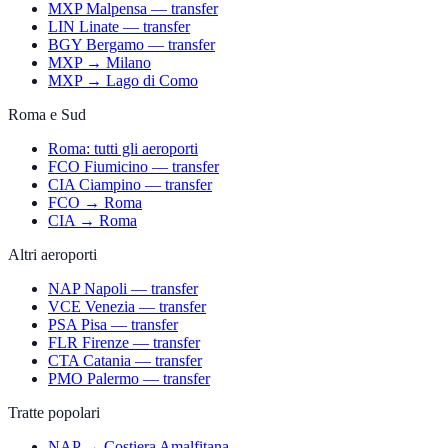
MXP Malpensa — transfer
LIN Linate — transfer
BGY Bergamo — transfer
MXP → Milano
MXP → Lago di Como
Roma e Sud
Roma: tutti gli aeroporti
FCO Fiumicino — transfer
CIA Ciampino — transfer
FCO → Roma
CIA → Roma
Altri aeroporti
NAP Napoli — transfer
VCE Venezia — transfer
PSA Pisa — transfer
FLR Firenze — transfer
CTA Catania — transfer
PMO Palermo — transfer
Tratte popolari
NAP → Costiera Amalfitana