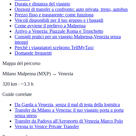
Durata e distanza del viaggio
Opzioni di transfer a confronto: auto privata, treno, autobus
Prezzo fisso e trasparente: come funziona
Veicoli disponibili per il tuo gruppo e i bagagli
Come avviene il prelievo a Malpensa
Arrivo a Venezia: Piazzale Roma e Tronchetto
Consigli pratici per un viaggio Malpensa-Venezia senza
intoppi
Perché i viaggiatori scelgono TellMyTaxi
Domande frequenti
Mappa del percorso
Milano Malpensa (MXP)
→
Venezia
320
km ·
~3.3 h
Guide correlate
Da Garda a Venezia, senza il mal di testa della logistica
Transfer da Milano a Venezia: il tuo viaggio porta a porta
senza stress
Transfer da Padova all'Aeroporto di Venezia Marco Polo
Verona to Venice Private Transfer