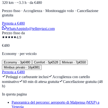
320 km ·
~3.3 h ·
da €480
Prezzo fisso · Accoglienza · Monitoraggio volo · Cancellazione
gratuita
Prenota a €480
WhatsApp
info@tellmytaxi.com
Prezzo fisso da
4.9
€
480
Economy
·
per veicolo
Economy
·
3
p
€
480
Comfort
·
5
p
€
528
Minivan
·
7
p
€
550
Minibus privato
·
16
p
€
881
Prenota a €480
Pedaggi e carburante inclusi
Accoglienza con cartello
nominativo
60 min di attesa gratuita
Cancellazione gratuita (48
h)
In questa pagina
Panoramica del percorso: aeroporto di Malpensa (MXP) a
Venezia