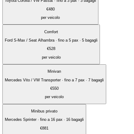
Toyota Corolla / VW Passat
·
fino a 3 pax · 3 bagagli
€
480
per veicolo
Comfort
Ford S-Max / Seat Alhambra
·
fino a 5 pax · 5 bagagli
€
528
per veicolo
Minivan
Mercedes Vito / VW Transporter
·
fino a 7 pax · 7 bagagli
€
550
per veicolo
Minibus privato
Mercedes Sprinter
·
fino a 16 pax · 16 bagagli
€
881