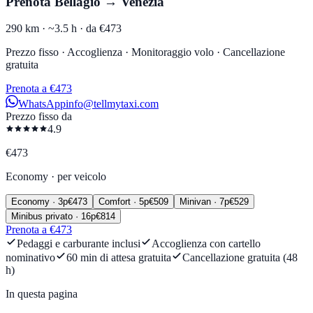
Prenota Bellagio → Venezia
290 km ·
~3.5 h ·
da €473
Prezzo fisso · Accoglienza · Monitoraggio volo · Cancellazione
gratuita
Prenota a €473
WhatsApp
info@tellmytaxi.com
Prezzo fisso da
4.9
€
473
Economy
·
per veicolo
Economy
·
3
p
€
473
Comfort
·
5
p
€
509
Minivan
·
7
p
€
529
Minibus privato
·
16
p
€
814
Prenota a €473
Pedaggi e carburante inclusi
Accoglienza con cartello
nominativo
60 min di attesa gratuita
Cancellazione gratuita (48
h)
In questa pagina