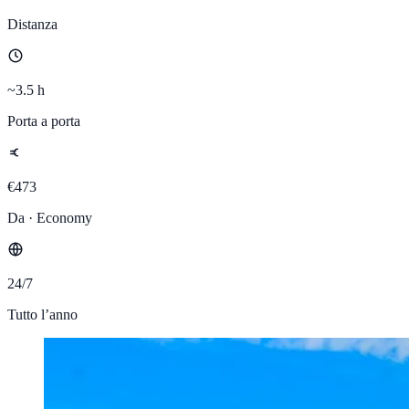
Distanza
~3.5 h
Porta a porta
€473
Da · Economy
24/7
Tutto l’anno