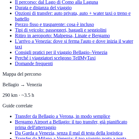
Il percorso: dal Lago di Como alla Laguna
Durata e distanza del viaggio
Opzioni di transfer: auto privata, auto + water taxi o treno e
battello
Prezzo fisso e trasparente: cosa è incluso
Tipi di veicolo: passeggeri, bagagli e seggiolini
Ritiro in aeroporto: Malpensa, Linate e Bergamo
L'arrivo a Venezia: dove si ferma l'auto e dove inizia il water
taxi
Consigli pratici per il viaggio Bellagio–Venezia
Perché i viaggiatori scelgono TellMyTaxi
Domande frequenti
Mappa del percorso
Bellagio
→
Venezia
290
km ·
~3.5 h
Guide correlate
Transfer da Bellagio a Verona, in modo semplice
Bergamo Airport a Bellagio: il tuo transfer, già pianificato
prima dell'atterraggio
Da Garda a Venezia, senza il mal di testa della logistica
Transfer da Milano a Venezia: il tuo viaggio porta a porta