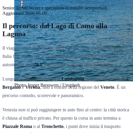
Senior Travel Writer e specialista di transfer aeroportuali
·
Aggiornato
2026-06-09
Il percorso: dal Lago di Como alla
Laguna
Il viaggio parte da Bellagio, sul Lago di Como, e attraversa il nord
Italia fino a Venezia. La rotta segue principalmente il corridoio
autostradale della
A4
, che collega le grandi città del nord.
Lungo il tragitto si attraversa la
Lombardia
, si passa nei pressi di
Photo: Jesper Brouwers / Unsplash
Bergamo
e
Verona
, fino a entrare nella regione del
Veneto
. È un
percorso comodo, scorrevole e panoramico.
Venezia non si può raggiungere in auto fino al centro: la città storica
è chiusa al traffico privato. Per questo la corsa in auto termina a
Piazzale Roma
o al
Tronchetto
, i punti dove inizia il trasporto