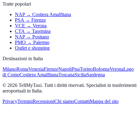
Tratte popolari
NAP → Costiera Amalfitana
PSA → Firenze
VCE → Verona
CTA → Taormina
NAP → Positano
PMO → Palermo
Outlet e shopping
Destinazioni in Italia
Milano
Roma
Venezia
Firenze
Napoli
Pisa
Torino
Bologna
Verona
Lago
di Como
Costiera Amalfitana
Toscana
Sicilia
Sardegna
© 2026 TellMyTaxi.
Tutti i diritti riservati. Specialisti in trasferimenti
aeroportuali in Italia.
Privacy
Termini
Recensioni
Chi siamo
Contatti
Mappa del sito