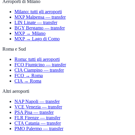
Aeroporti di Milano
Milano: tutti gli aeroporti
MXP Malpensa — transfer
LIN Linate — transfer
BGY Bergamo — transfer
MXP → Milano
MXP → Lago di Como
Roma e Sud
Roma: tutti gli aeroporti
FCO Fiumicino — transfer
CIA Ciampino — transfer
FCO → Roma
CIA → Roma
Altri aeroporti
NAP Napoli — transfer
VCE Venezia — transfer
PSA Pisa — transfer
FLR Firenze — transfer
CTA Catania — transfer
PMO Palermo — transfer