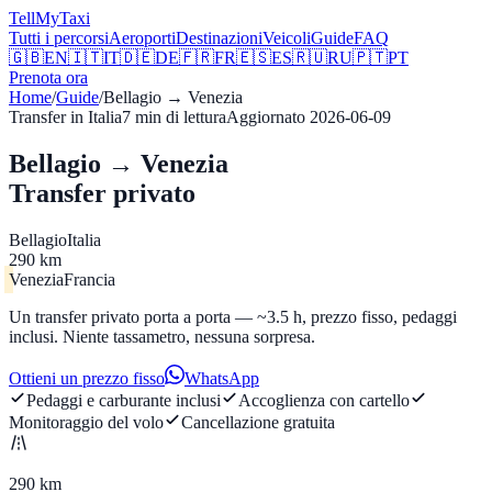
Tell
MyTaxi
Tutti i percorsi
Aeroporti
Destinazioni
Veicoli
Guide
FAQ
🇬🇧
EN
🇮🇹
IT
🇩🇪
DE
🇫🇷
FR
🇪🇸
ES
🇷🇺
RU
🇵🇹
PT
Prenota ora
Home
/
Guide
/
Bellagio
→
Venezia
Transfer in Italia
7
min di lettura
Aggiornato
2026-06-09
Bellagio → Venezia
Transfer privato
Bellagio
Italia
290 km
Venezia
Francia
Un transfer privato porta a porta — ~3.5 h, prezzo fisso, pedaggi
inclusi. Niente tassametro, nessuna sorpresa.
Ottieni un prezzo fisso
WhatsApp
Pedaggi e carburante inclusi
Accoglienza con cartello
Monitoraggio del volo
Cancellazione gratuita
290 km