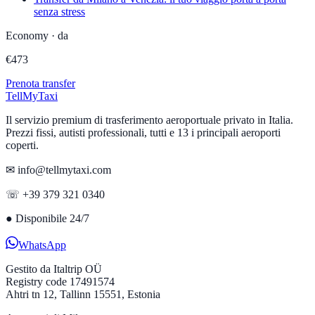
senza stress
Economy
·
da
€
473
Prenota transfer
Tell
MyTaxi
Il servizio premium di trasferimento aeroportuale privato in Italia.
Prezzi fissi, autisti professionali, tutti e 13 i principali aeroporti
coperti.
✉ info@tellmytaxi.com
☏ +39 379 321 0340
●
Disponibile 24/7
WhatsApp
Gestito da
Italtrip OÜ
Registry code 17491574
Ahtri tn 12, Tallinn 15551, Estonia