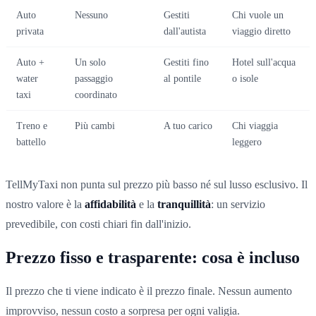
Auto
Nessuno
Gestiti
Chi vuole un
privata
dall'autista
viaggio diretto
Auto +
Un solo
Gestiti fino
Hotel sull'acqua
water
passaggio
al pontile
o isole
taxi
coordinato
Treno e
Più cambi
A tuo carico
Chi viaggia
battello
leggero
TellMyTaxi non punta sul prezzo più basso né sul lusso esclusivo. Il
nostro valore è la
affidabilità
e la
tranquillità
: un servizio
prevedibile, con costi chiari fin dall'inizio.
Prezzo fisso e trasparente: cosa è incluso
Il prezzo che ti viene indicato è il prezzo finale. Nessun aumento
improvviso, nessun costo a sorpresa per ogni valigia.