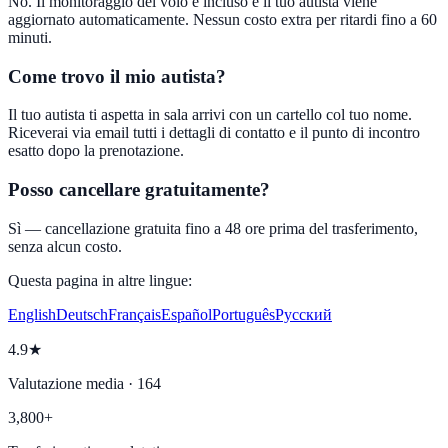
No. Il monitoraggio del volo è incluso e il tuo autista viene
aggiornato automaticamente. Nessun costo extra per ritardi fino a 60
minuti.
Come trovo il mio autista?
Il tuo autista ti aspetta in sala arrivi con un cartello col tuo nome.
Riceverai via email tutti i dettagli di contatto e il punto di incontro
esatto dopo la prenotazione.
Posso cancellare gratuitamente?
Sì — cancellazione gratuita fino a 48 ore prima del trasferimento,
senza alcun costo.
Questa pagina in altre lingue:
English
Deutsch
Français
Español
Português
Русский
4.9★
Valutazione media · 164
3,800+