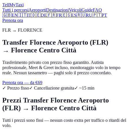
Tell
MyTaxi
Tutti i percorsi
Aeroporti
Destinazioni
Veicoli
Guide
FAQ
🇬🇧
EN
🇮🇹
IT
🇩🇪
DE
🇫🇷
FR
🇪🇸
ES
🇷🇺
RU
🇵🇹
PT
Prenota ora
FLR
→
FLORENCE
Transfer
Florence Aeroporto (FLR)
→
Florence Centro Città
Trasferimento privato con prezzo fisso garantito. Autista
professionale, Meet & Greet incluso, monitoraggio volo in tempo
reale. Nessun tassametro — paghi solo il prezzo concordato.
Prenota ora — da €
69
✓ Prezzo fisso
✓ Cancellazione gratuita
✓ ~
15
min
Prezzi Transfer
Florence Aeroporto
(FLR)
→
Florence Centro Città
Tutti i prezzi sono fissi — nessun costo extra per traffico o ritardi del
volo.