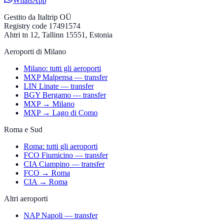
WhatsApp
Gestito da
Italtrip OÜ
Registry code 17491574
Ahtri tn 12, Tallinn 15551, Estonia
Aeroporti di Milano
Milano: tutti gli aeroporti
MXP Malpensa — transfer
LIN Linate — transfer
BGY Bergamo — transfer
MXP → Milano
MXP → Lago di Como
Roma e Sud
Roma: tutti gli aeroporti
FCO Fiumicino — transfer
CIA Ciampino — transfer
FCO → Roma
CIA → Roma
Altri aeroporti
NAP Napoli — transfer