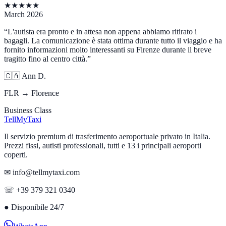
★
★
★
★
★
March 2026
“
L'autista era pronto e in attesa non appena abbiamo ritirato i
bagagli. La comunicazione è stata ottima durante tutto il viaggio e ha
fornito informazioni molto interessanti su Firenze durante il breve
tragitto fino al centro città.
”
🇨🇦
Ann D.
FLR → Florence
Business Class
Tell
MyTaxi
Il servizio premium di trasferimento aeroportuale privato in Italia.
Prezzi fissi, autisti professionali, tutti e 13 i principali aeroporti
coperti.
✉ info@tellmytaxi.com
☏ +39 379 321 0340
●
Disponibile 24/7