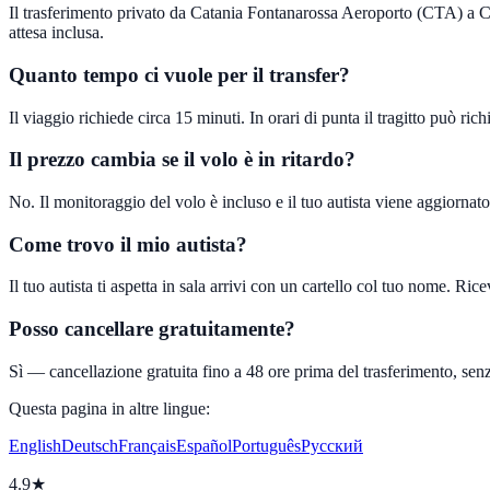
Il trasferimento privato da Catania Fontanarossa Aeroporto (CTA) a Ca
attesa inclusa.
Quanto tempo ci vuole per il transfer?
Il viaggio richiede circa 15 minuti. In orari di punta il tragitto può ric
Il prezzo cambia se il volo è in ritardo?
No. Il monitoraggio del volo è incluso e il tuo autista viene aggiornat
Come trovo il mio autista?
Il tuo autista ti aspetta in sala arrivi con un cartello col tuo nome. Rice
Posso cancellare gratuitamente?
Sì — cancellazione gratuita fino a 48 ore prima del trasferimento, sen
Questa pagina in altre lingue:
English
Deutsch
Français
Español
Português
Русский
4.9★