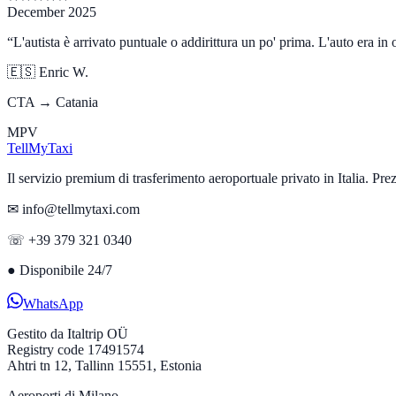
December 2025
“
L'autista è arrivato puntuale o addirittura un po' prima. L'auto era in
🇪🇸
Enric W.
CTA → Catania
MPV
Tell
MyTaxi
Il servizio premium di trasferimento aeroportuale privato in Italia. Prezzi 
✉ info@tellmytaxi.com
☏ +39 379 321 0340
●
Disponibile 24/7
WhatsApp
Gestito da
Italtrip OÜ
Registry code 17491574
Ahtri tn 12, Tallinn 15551, Estonia
Aeroporti di Milano