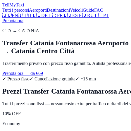
Tell
MyTaxi
Tutti i percorsi
Aeroporti
Destinazioni
Veicoli
Guide
FAQ
🇬🇧
EN
🇮🇹
IT
🇩🇪
DE
🇫🇷
FR
🇪🇸
ES
🇷🇺
RU
🇵🇹
PT
Prenota ora
CTA
→
CATANIA
Transfer
Catania Fontanarossa Aeroporto
→
Catania Centro Città
Trasferimento privato con prezzo fisso garantito. Autista professiona
Prenota ora — da €
69
✓ Prezzo fisso
✓ Cancellazione gratuita
✓ ~
15
min
Prezzi Transfer
Catania Fontanarossa Aer
Tutti i prezzi sono fissi — nessun costo extra per traffico o ritardi del 
10% OFF
Economy