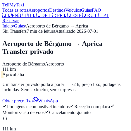
Tell
MyTaxi
Todas as rotas
Aeroportos
Destinos
Veículos
Guias
FAQ
🇬🇧
EN
🇮🇹
IT
🇩🇪
DE
🇫🇷
FR
🇪🇸
ES
🇷🇺
RU
🇵🇹
PT
Reservar
Início
/
Guias
/
Aeroporto de Bérgamo
→
Aprica
Ski Transfers
7
min de leitura
Atualizado
2026-07-01
Aeroporto de Bérgamo → Aprica
Transfer privado
Aeroporto de Bérgamo
Aeroporto
111 km
Aprica
Itália
Um transfer privado porta a porta — ~2 h, preço fixo, portagens
incluídas. Sem taxímetro, sem surpresas.
Obter preço fixo
WhatsApp
Portagens e combustível incluídos
Receção com placa
Monitorização de voos
Cancelamento gratuito
111 km