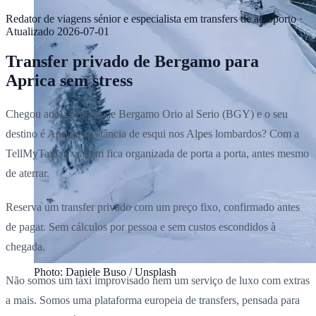
Redator de viagens sénior e especialista em transfers de aeroporto
·
Atualizado
2026-07-01
Transfer privado de Bergamo para
Aprica sem stress
Chegou ao Aeroporto de Bergamo Orio al Serio (BGY) e o seu
destino é Aprica, a estância de esqui nos Alpes lombardos? Com a
TellMyTaxi, a viagem fica organizada de porta a porta, antes mesmo
de aterrar.
Reserva um transfer privado com um preço fixo, confirmado antes
de pagar. Sem cálculos por pessoa e sem custos escondidos à
chegada.
Photo: Daniele Buso / Unsplash
Não somos um táxi improvisado nem um serviço de luxo com extras
a mais. Somos uma plataforma europeia de transfers, pensada para