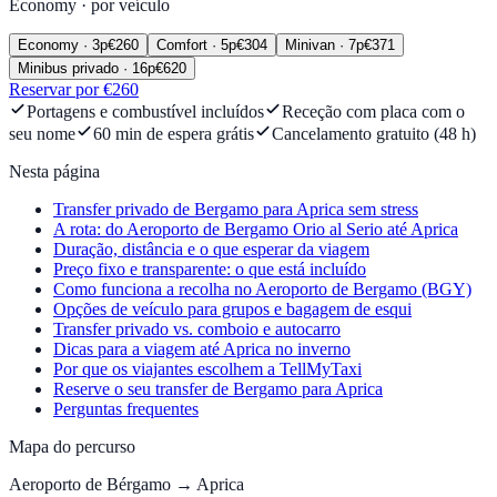
Economy
·
por veículo
Economy
·
3
p
€
260
Comfort
·
5
p
€
304
Minivan
·
7
p
€
371
Minibus privado
·
16
p
€
620
Reservar por €260
Portagens e combustível incluídos
Receção com placa com o
seu nome
60 min de espera grátis
Cancelamento gratuito (48 h)
Nesta página
Transfer privado de Bergamo para Aprica sem stress
A rota: do Aeroporto de Bergamo Orio al Serio até Aprica
Duração, distância e o que esperar da viagem
Preço fixo e transparente: o que está incluído
Como funciona a recolha no Aeroporto de Bergamo (BGY)
Opções de veículo para grupos e bagagem de esqui
Transfer privado vs. comboio e autocarro
Dicas para a viagem até Aprica no inverno
Por que os viajantes escolhem a TellMyTaxi
Reserve o seu transfer de Bergamo para Aprica
Perguntas frequentes
Mapa do percurso
Aeroporto de Bérgamo
→
Aprica