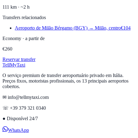
111
km ·
~2 h
Transfers relacionados
Aeroporto de Milão Bérgamo (BGY)
→
Milão, centro
€
104
Economy
·
a partir de
€
260
Reservar transfer
Tell
MyTaxi
O serviço premium de transfer aeroportuário privado em Itália.
Preços fixos, motoristas profissionais, os 13 principais aeroportos
cobertos.
✉ info@tellmytaxi.com
☏ +39 379 321 0340
●
Disponível 24/7
WhatsApp