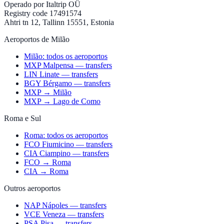
Operado por
Italtrip OÜ
Registry code 17491574
Ahtri tn 12, Tallinn 15551, Estonia
Aeroportos de Milão
Milão: todos os aeroportos
MXP Malpensa — transfers
LIN Linate — transfers
BGY Bérgamo — transfers
MXP → Milão
MXP → Lago de Como
Roma e Sul
Roma: todos os aeroportos
FCO Fiumicino — transfers
CIA Ciampino — transfers
FCO → Roma
CIA → Roma
Outros aeroportos
NAP Nápoles — transfers
VCE Veneza — transfers
PSA Pisa — transfers