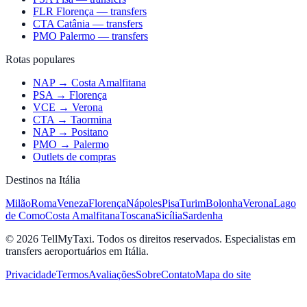
FLR Florença — transfers
CTA Catânia — transfers
PMO Palermo — transfers
Rotas populares
NAP → Costa Amalfitana
PSA → Florença
VCE → Verona
CTA → Taormina
NAP → Positano
PMO → Palermo
Outlets de compras
Destinos na Itália
Milão
Roma
Veneza
Florença
Nápoles
Pisa
Turim
Bolonha
Verona
Lago
de Como
Costa Amalfitana
Toscana
Sicília
Sardenha
© 2026 TellMyTaxi.
Todos os direitos reservados. Especialistas em
transfers aeroportuários em Itália.
Privacidade
Termos
Avaliações
Sobre
Contato
Mapa do site