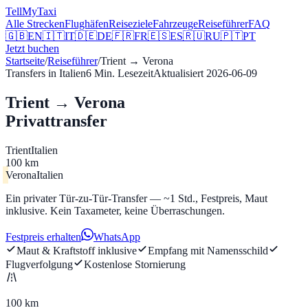
Tell
MyTaxi
Alle Strecken
Flughäfen
Reiseziele
Fahrzeuge
Reiseführer
FAQ
🇬🇧
EN
🇮🇹
IT
🇩🇪
DE
🇫🇷
FR
🇪🇸
ES
🇷🇺
RU
🇵🇹
PT
Jetzt buchen
Startseite
/
Reiseführer
/
Trient
→
Verona
Transfers in Italien
6
Min. Lesezeit
Aktualisiert
2026-06-09
Trient → Verona
Privattransfer
Trient
Italien
100 km
Verona
Italien
Ein privater Tür-zu-Tür-Transfer — ~1 Std., Festpreis, Maut
inklusive. Kein Taxameter, keine Überraschungen.
Festpreis erhalten
WhatsApp
Maut & Kraftstoff inklusive
Empfang mit Namensschild
Flugverfolgung
Kostenlose Stornierung
100 km