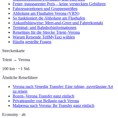
Fester, transparenter Preis – keine versteckten Gebühren
Fahrzeugoptionen und Gruppengrößen
Abholung am Flughafen Verona (VRN)
So funktioniert die Abholung am Flughafen
Ankunftshinweise: Meet-and-Greet und Fahrerkontakt
Terminal- und Bahnhofsinformationen
Reisetipps für die Strecke Trient–Verona
Warum Reisende TellMyTaxi wählen
Häufig gestellte Fragen
Streckenkarte
Trient
→
Verona
100
km ·
~1 Std.
Ähnliche Reiseführer
Verona nach Venedig Transfer: Eine ruhige, zuverlässige Art
zu reisen
Bozen–Verona Transfer ganz einfach
Privattransfer von Bellagio nach Verona
Malpensa nach Verona: Ihr Transfer ganz einfach
Economy
·
ab