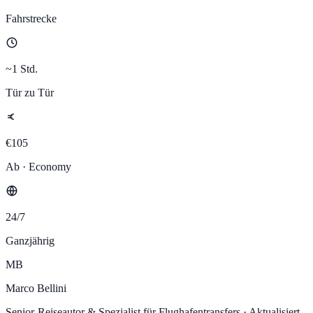
Fahrstrecke
~1 Std.
Tür zu Tür
€105
Ab · Economy
24/7
Ganzjährig
MB
Marco Bellini
Senior-Reiseautor & Spezialist für Flughafentransfers
·
Aktualisiert