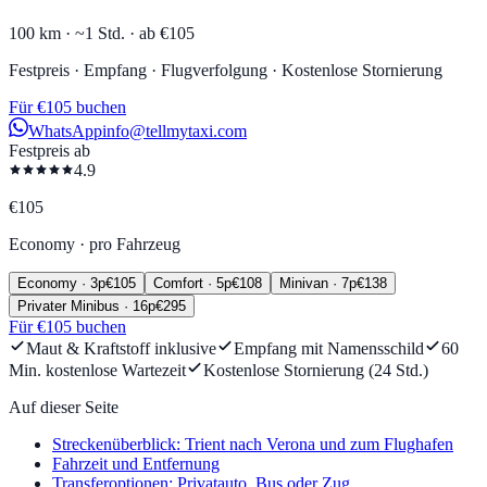
100 km ·
~1 Std. ·
ab €105
Festpreis · Empfang · Flugverfolgung · Kostenlose Stornierung
Für €105 buchen
WhatsApp
info@tellmytaxi.com
Festpreis ab
4.9
€
105
Economy
·
pro Fahrzeug
Economy
·
3
p
€
105
Comfort
·
5
p
€
108
Minivan
·
7
p
€
138
Privater Minibus
·
16
p
€
295
Für €105 buchen
Maut & Kraftstoff inklusive
Empfang mit Namensschild
60
Min. kostenlose Wartezeit
Kostenlose Stornierung (24 Std.)
Auf dieser Seite
Streckenüberblick: Trient nach Verona und zum Flughafen
Fahrzeit und Entfernung
Transferoptionen: Privatauto, Bus oder Zug