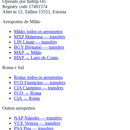
Operado por
Italtrip OÜ
Registry code 17491574
Ahtri tn 12, Tallinn 15551, Estonia
Aeroportos de Milão
Milão: todos os aeroportos
MXP Malpensa — transfers
LIN Linate — transfers
BGY Bérgamo — transfers
MXP → Milão
MXP → Lago de Como
Roma e Sul
Roma: todos os aeroportos
FCO Fiumicino — transfers
CIA Ciampino — transfers
FCO → Roma
CIA → Roma
Outros aeroportos
NAP Nápoles — transfers
VCE Veneza — transfers
PSA Pisa — transfers