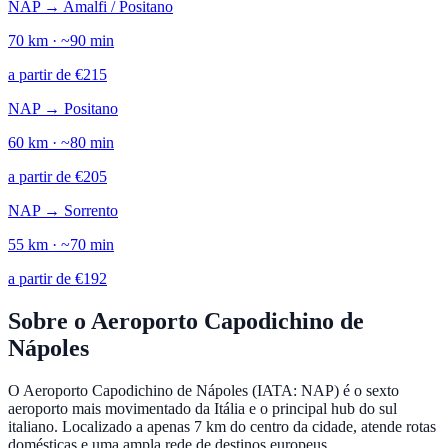
NAP
→
Amalfi / Positano
70
km · ~
90
min
a partir de
€
215
NAP
→
Positano
60
km · ~
80
min
a partir de
€
205
NAP
→
Sorrento
55
km · ~
70
min
a partir de
€
192
Sobre o Aeroporto Capodichino de
Nápoles
O Aeroporto Capodichino de Nápoles (IATA: NAP) é o sexto
aeroporto mais movimentado da Itália e o principal hub do sul
italiano. Localizado a apenas 7 km do centro da cidade, atende rotas
domésticas e uma ampla rede de destinos europeus.