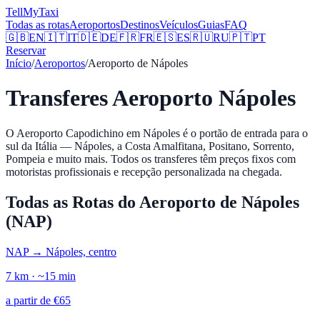
Tell
MyTaxi
Todas as rotas
Aeroportos
Destinos
Veículos
Guias
FAQ
🇬🇧
EN
🇮🇹
IT
🇩🇪
DE
🇫🇷
FR
🇪🇸
ES
🇷🇺
RU
🇵🇹
PT
Reservar
Início
/
Aeroportos
/
Aeroporto de Nápoles
Transferes Aeroporto Nápoles
O Aeroporto Capodichino em Nápoles é o portão de entrada para o
sul da Itália — Nápoles, a Costa Amalfitana, Positano, Sorrento,
Pompeia e muito mais. Todos os transferes têm preços fixos com
motoristas profissionais e recepção personalizada na chegada.
Todas as Rotas do Aeroporto de Nápoles
(NAP)
NAP
→
Nápoles, centro
7
km · ~
15
min
a partir de
€
65