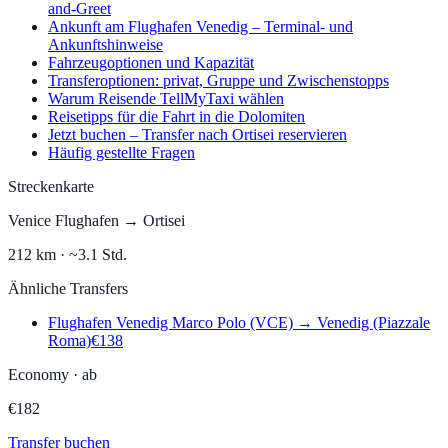
and-Greet
Ankunft am Flughafen Venedig – Terminal- und
Ankunftshinweise
Fahrzeugoptionen und Kapazität
Transferoptionen: privat, Gruppe und Zwischenstopps
Warum Reisende TellMyTaxi wählen
Reisetipps für die Fahrt in die Dolomiten
Jetzt buchen – Transfer nach Ortisei reservieren
Häufig gestellte Fragen
Streckenkarte
Venice Flughafen
→
Ortisei
212
km ·
~3.1 Std.
Ähnliche Transfers
Flughafen Venedig Marco Polo (VCE)
→
Venedig (Piazzale
Roma)
€
138
Economy
·
ab
€
182
Transfer buchen