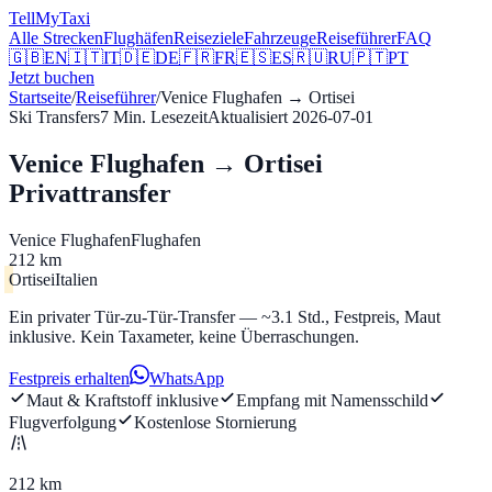
Tell
MyTaxi
Alle Strecken
Flughäfen
Reiseziele
Fahrzeuge
Reiseführer
FAQ
🇬🇧
EN
🇮🇹
IT
🇩🇪
DE
🇫🇷
FR
🇪🇸
ES
🇷🇺
RU
🇵🇹
PT
Jetzt buchen
Startseite
/
Reiseführer
/
Venice Flughafen
→
Ortisei
Ski Transfers
7
Min. Lesezeit
Aktualisiert
2026-07-01
Venice Flughafen → Ortisei
Privattransfer
Venice Flughafen
Flughafen
212 km
Ortisei
Italien
Ein privater Tür-zu-Tür-Transfer — ~3.1 Std., Festpreis, Maut
inklusive. Kein Taxameter, keine Überraschungen.
Festpreis erhalten
WhatsApp
Maut & Kraftstoff inklusive
Empfang mit Namensschild
Flugverfolgung
Kostenlose Stornierung
212 km