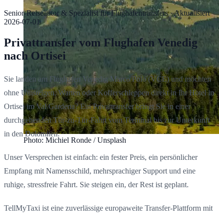
Senior-Reiseautor & Spezialist für Flughafentransfers
·
Aktualisiert
2026-07-01
Privattransfer vom Flughafen Venedig
nach Ortisei
Sie landen am Flughafen Venedig Marco Polo (VCE) und möchten
ohne Umsteigen, Warten oder Kofferschleppen direkt in Ihr Hotel in
Ortisei im Val Gardena? Ein Privattransfer bringt Sie in einer
durchgehenden Tür-zu-Tür-Fahrt vom Terminal bis zur Unterkunft
in den Dolomiten.
Photo: Michiel Ronde / Unsplash
Unser Versprechen ist einfach: ein fester Preis, ein persönlicher
Empfang mit Namensschild, mehrsprachiger Support und eine
ruhige, stressfreie Fahrt. Sie steigen ein, der Rest ist geplant.
TellMyTaxi ist eine zuverlässige europaweite Transfer-Plattform mit