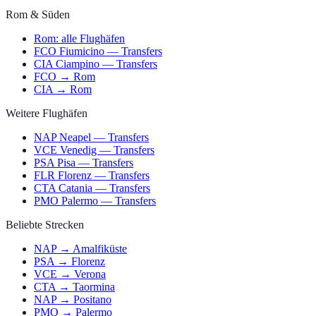
Rom & Süden
Rom: alle Flughäfen
FCO Fiumicino — Transfers
CIA Ciampino — Transfers
FCO → Rom
CIA → Rom
Weitere Flughäfen
NAP Neapel — Transfers
VCE Venedig — Transfers
PSA Pisa — Transfers
FLR Florenz — Transfers
CTA Catania — Transfers
PMO Palermo — Transfers
Beliebte Strecken
NAP → Amalfiküste
PSA → Florenz
VCE → Verona
CTA → Taormina
NAP → Positano
PMO → Palermo