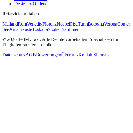
Designer-Outlets
Reiseziele in Italien
Mailand
Rom
Venedig
Florenz
Neapel
Pisa
Turin
Bologna
Verona
Comer
See
Amalfiküste
Toskana
Sizilien
Sardinien
© 2026 TellMyTaxi.
Alle Rechte vorbehalten. Spezialisten für
Flughafentransfers in Italien.
Datenschutz
AGB
Bewertungen
Über uns
Kontakt
Sitemap