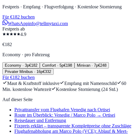
Festpreis · Empfang · Flugverfolgung · Kostenlose Stornierung
Für €182 buchen
WhatsApp
info@tellmytaxi.com
Festpreis ab
4.9
€
182
Economy
·
pro Fahrzeug
Economy
·
3
p
€
182
Comfort
·
5
p
€
198
Minivan
·
7
p
€
248
Privater Minibus
·
16
p
€
332
Für €182 buchen
Maut & Kraftstoff inklusive
Empfang mit Namensschild
60
Min. kostenlose Wartezeit
Kostenlose Stornierung (24 Std.)
Auf dieser Seite
Privattransfer vom Flughafen Venedig nach Ortisei
Route im Überblick: Venedig / Marco Polo → Ortisei
Reisedauer und Entfernung
Fixpreis erklärt – transparente Komplettpreise ohne Zuschläge
Flughafenabholung am Marco Polo (VCE): Ablauf & Meet-